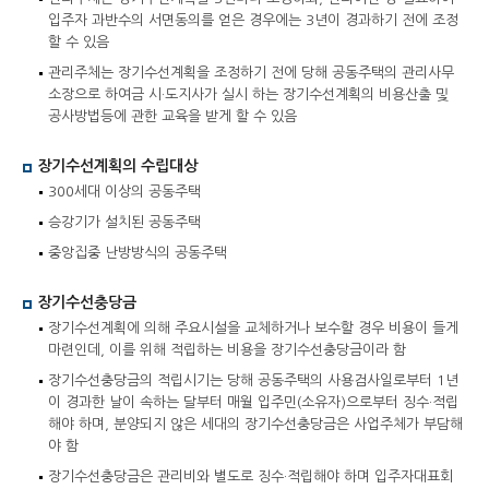
입주자 과반수의 서면동의를 얻은 경우에는 3년이 경과하기 전에 조정
할 수 있음
고객지원
관리주체는 장기수선계획을 조정하기 전에 당해 공동주택의 관리사무
소장으로 하여금 시·도지사가 실시 하는 장기수선계획의 비용산출 및
공사방법등에 관한 교육을 받게 할 수 있음
장기수선계획의 수립대상
300세대 이상의 공동주택
승강기가 설치된 공동주택
중앙집중 난방방식의 공동주택
장기수선충당금
장기수선계획에 의해 주요시설을 교체하거나 보수할 경우 비용이 들게
마련인데, 이를 위해 적립하는 비용을 장기수선충당금이라 함
장기수선충당금의 적립시기는 당해 공동주택의 사용검사일로부터 1년
이 경과한 날이 속하는 달부터 매월 입주민(소유자)으로부터 징수·적립
해야 하며, 분양되지 않은 세대의 장기수선충당금은 사업주체가 부담해
야 함
장기수선충당금은 관리비와 별도로 징수·적립해야 하며 입주자대표회