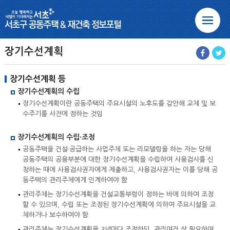
본문 바로가기
주메뉴 바로가기
하단 정보 바로가기
정비사업 안내
장기수선계획
장기수선계획 등
공동주택
장기수선계획의 수립
사업현황
장기수선계획이란 공동주택의 주요시설의 노후도를 감안해 교체 및 보
수주기를 사전에 정하는 것임
공동주택이란
장기수선계획의 수립·조정
공동주택현황
공동주택을 건설·공급하는 사업주체 또는 리모델링을 하는 자는 당해
공동주택
공동주택의 공용부분에 대한 장기수선계획을 수립하여 사용검사를 신
공동주택관리방법
청하는 때에 사용검사권자에게 제출하고, 사용검사권자는 이를 당해 공
장기수선계획
동주택의 관리주체에게 인계하여야 함
공동주택 지원사업
관리주체는 장기수선계획을 건설교통부령이 정하는 바에 의하여 조정
정보마당
할 수 있으며, 수립 또는 조정된 장기수선계획에 의하여 주요시설을 교
임대사업자 등록
체하거나 보수하여야 함
관리사무소
관리주체는 장기수선계획을 3년마다 조정하되, 관리여건 상 필요하여