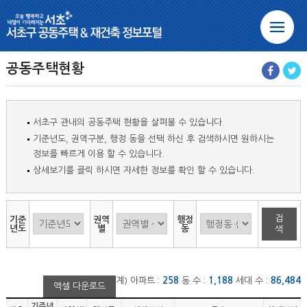
본문 바로가기
주메뉴 바로가기
하단 정보 바로가기
정비사업 안내
공동주택현황
공동주택
서초구 관내의 공동주택 현황을 살펴볼 수 있습니다.
사업현황
기준년도, 권역구분, 행정 동을 선택 하신 후 검색하시면 원하시는
정보를 빠르게 이용 할 수 있습니다.
공동주택이란
상세보기를 클릭 하시면 자세한 정보를 확인 할 수 있습니다.
공동주택현황
공동주택
공동주택관리방법
검
기준
권역
행정
년도
별
동
색
장기수선계획
공동주택 지원사업
정보마당
임대사업자 등록
계) 아파트 :
258
동 수 :
1,188
세대 수 :
86,484
엑셀 다운로드
관리사무소
기준년