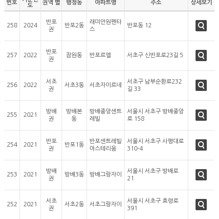
번호
권역 별
행정동
아파트명
주소
상세보기
도
고객지원
반포
래미안원펜타
258
2024
반포2동
반포동 12
권
스
반포
257
2022
잠원동
반포르엘
서초구 신반포로23길 5
권
서초
서초구 남부순환로232
256
2022
서초3동
서초자이르네
권
길 33
방배
방배본
방배중앙센트
서울시 서초구 방배중앙
255
2021
권
동
레빌
로 158
반포
반포센트레빌
서울시 서초구 사평대로
254
2021
반포1동
권
아스테리움
310-4
방배
서울시 서초구 방배로
253
2021
방배3동
방배그랑자이
권
21
서초
서울시 서초구 효령로
252
2021
서초2동
서초그랑자이
권
391